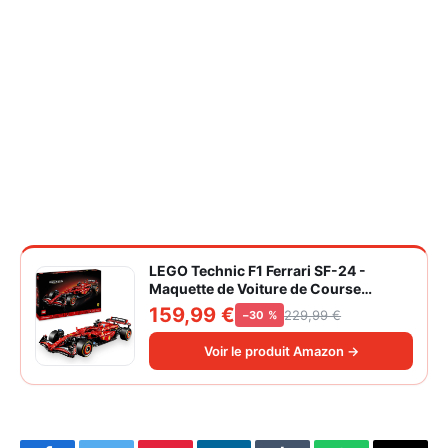
LEGO Technic F1 Ferrari SF-24 -
Maquette de Voiture de Course
Collector à Échelle 1/8 - Décoration -
159,99 €
229,99 €
−30 %
Inclut Moteur V6, Boîte de Vitesses,
DRS et Volant - Idée de Cadeau pour
Voir le produit Amazon →
Adulte et Adolescent 42207