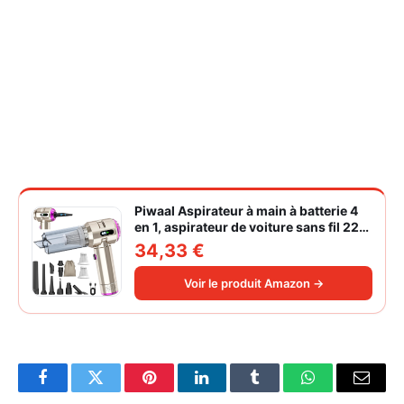
Piwaal Aspirateur à main à batterie 4
en 1, aspirateur de voiture sans fil 22
000 Pa avec moteur sans balais,
34,33 €
souffleur électrique à air comprimé
220 000 tr/min 3 vitesses pour poils
Voir le produit Amazon →
d'animaux
Facebook
Twitter
Pinterest
LinkedIn
Tumblr
WhatsApp
Email