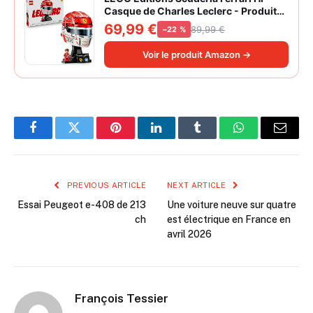
Casque de Charles Leclerc - Produit
F1 - Maquette avec Minifigurine
69,99 €
89,99 €
−22 %
Collector - Décoration Intérieure -
Cadeau pour Garçon dès 14 ans et
Voir le produit Amazon →
Adulte Fan d'Automobile 43014
Facebook
Twitter
Pinterest
LinkedIn
Tumblr
WhatsApp
Email
PREVIOUS ARTICLE
NEXT ARTICLE
Essai Peugeot e-408 de 213
Une voiture neuve sur quatre
ch
est électrique en France en
avril 2026
François Tessier