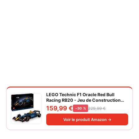
LEGO Technic F1 Oracle Red Bull
Racing RB20 - Jeu de Construction
Collector pour Adulte - Inclut Un
159,99 €
229,99 €
−30 %
Moteur V6 et Une boîte de Vitesses -
Idée Cadeau pour passionnés de
Voir le produit Amazon →
Formule 1 42206