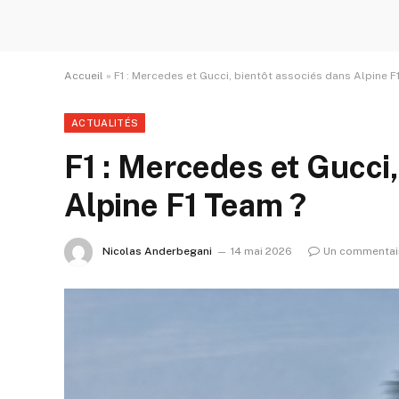
Accueil
»
F1 : Mercedes et Gucci, bientôt associés dans Alpine F
ACTUALITÉS
F1 : Mercedes et Gucci
Alpine F1 Team ?
Nicolas Anderbegani
14 mai 2026
Un commentai