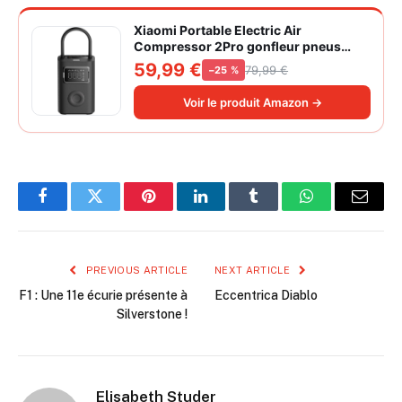
Xiaomi Portable Electric Air
Compressor 2Pro gonfleur pneus
voiture | ±1PSI Contrôle pression
59,99 €
79,99 €
−25 %
pneus, 45s gonflage rapide, batterie
longue durée, avec éclairage, grand
Voir le produit Amazon →
cylindre à air 27 mm
Facebook
Twitter
Pinterest
LinkedIn
Tumblr
WhatsApp
Email
PREVIOUS ARTICLE
NEXT ARTICLE
F1 : Une 11e écurie présente à
Eccentrica Diablo
Silverstone !
Elisabeth Studer