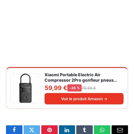
Xiaomi Portable Electric Air
Compressor 2Pro gonfleur pneus
voiture | ±1PSI Contrôle pression
59,99 €
79,99 €
−25 %
pneus, 45s gonflage rapide, batterie
longue durée, avec éclairage, grand
Voir le produit Amazon →
cylindre à air 27 mm