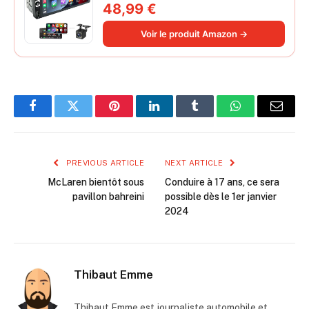
Poste Radio Voiture Soutien Lien
48,99 €
Miroir iOS/Android/Radio FM/USB/EQ
Autoradio Bluetooth Caméra de Recul
Voir le produit Amazon →
Facebook
Twitter
Pinterest
LinkedIn
Tumblr
WhatsApp
Email
PREVIOUS ARTICLE
NEXT ARTICLE
McLaren bientôt sous
Conduire à 17 ans, ce sera
pavillon bahreini
possible dès le 1er janvier
2024
Thibaut Emme
Thibaut Emme est journaliste automobile et