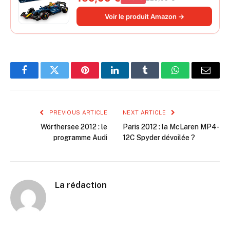
Moteur V6 et Une boîte de Vitesses -
Idée Cadeau pour passionnés de
Voir le produit Amazon →
Formule 1 42206
Facebook
Twitter
Pinterest
LinkedIn
Tumblr
WhatsApp
Email
PREVIOUS ARTICLE
NEXT ARTICLE
Wörthersee 2012 : le
Paris 2012 : la McLaren MP4-
programme Audi
12C Spyder dévoilée ?
La rédaction