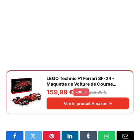
LEGO Technic F1 Ferrari SF-24 -
Maquette de Voiture de Course
Collector à Échelle 1/8 - Décoration -
159,99 €
229,99 €
−30 %
Inclut Moteur V6, Boîte de Vitesses,
DRS et Volant - Idée de Cadeau pour
Voir le produit Amazon →
Adulte et Adolescent 42207