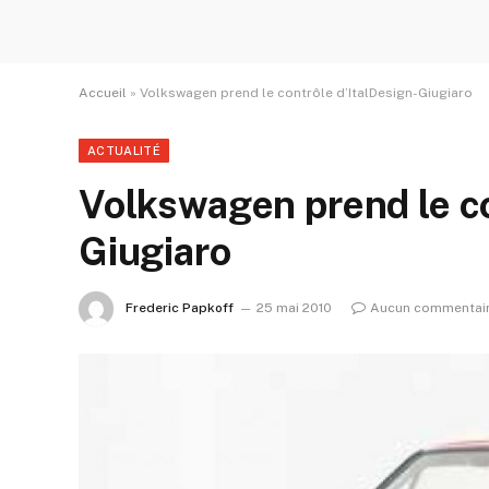
Accueil
»
Volkswagen prend le contrôle d’ItalDesign-Giugiaro
ACTUALITÉ
Volkswagen prend le co
Giugiaro
Frederic Papkoff
25 mai 2010
Aucun commentai