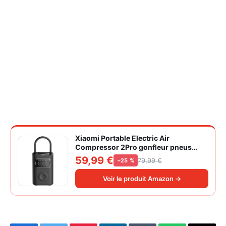
Xiaomi Portable Electric Air
Compressor 2Pro gonfleur pneus
voiture | ±1PSI Contrôle pression
59,99 €
79,99 €
−25 %
pneus, 45s gonflage rapide, batterie
longue durée, avec éclairage, grand
Voir le produit Amazon →
cylindre à air 27 mm