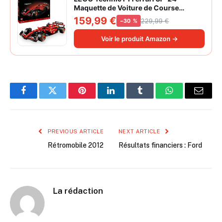
Maquette de Voiture de Course
Collector à Échelle 1/8 - Décoration -
159,99 €
229,99 €
−30 %
Inclut Moteur V6, Boîte de Vitesses,
DRS et Volant - Idée de Cadeau pour
Voir le produit Amazon →
Adulte et Adolescent 42207
Facebook
Twitter
Pinterest
LinkedIn
Tumblr
WhatsApp
Email
PREVIOUS ARTICLE
NEXT ARTICLE
Rétromobile 2012
Résultats financiers : Ford
La rédaction