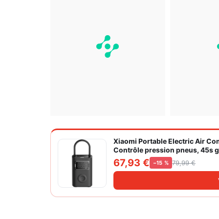
Xiaomi Portable Electric Air C
Contrôle pression pneus, 45s go
grand cylindre à air 27 mm
67,93 €
79,99 €
−15 %