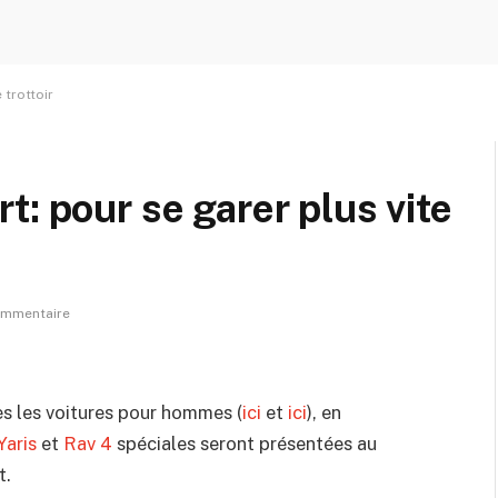
 trottoir
: pour se garer plus vite
ommentaire
ès les voitures pour hommes (
ici
et
ici
), en
Yaris
et
Rav 4
spéciales seront présentées au
t.