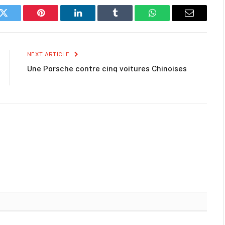
k
Twitter
Pinterest
LinkedIn
Tumblr
WhatsApp
Email
NEXT ARTICLE
Une Porsche contre cinq voitures Chinoises