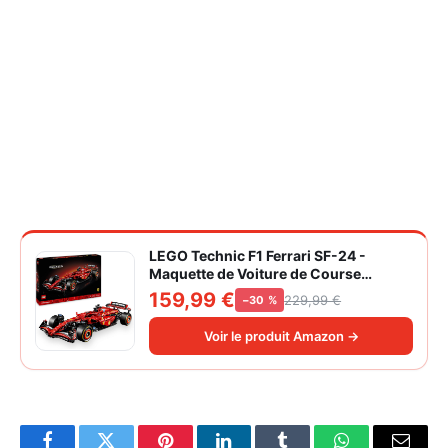
LEGO Technic F1 Ferrari SF-24 -
Maquette de Voiture de Course
Collector à Échelle 1/8 - Décoration -
159,99 €
229,99 €
−30 %
Inclut Moteur V6, Boîte de Vitesses,
DRS et Volant - Idée de Cadeau pour
Voir le produit Amazon →
Adulte et Adolescent 42207