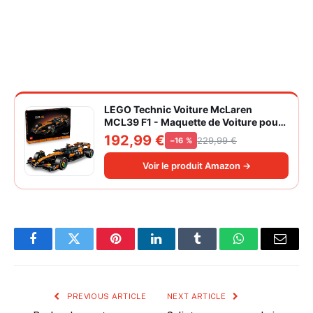
LEGO Technic Voiture McLaren
MCL39 F1 - Maquette de Voiture pour
Adulte - Set de Construction Formule 1
192,99 €
229,99 €
−16 %
Collector - Moteur V6 & Différentiel -
Idée Cadeau pour Fans de Sport
Voir le produit Amazon →
Automobile 42228
Facebook
Twitter
Pinterest
LinkedIn
Tumblr
WhatsApp
Email
PREVIOUS ARTICLE
NEXT ARTICLE