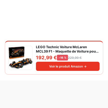
LEGO Technic Voiture McLaren
MCL39 F1 - Maquette de Voiture pour
Adulte - Set de Construction Formule 1
192,99 €
229,99 €
−16 %
Collector - Moteur V6 & Différentiel -
Idée Cadeau pour Fans de Sport
Voir le produit Amazon →
Automobile 42228