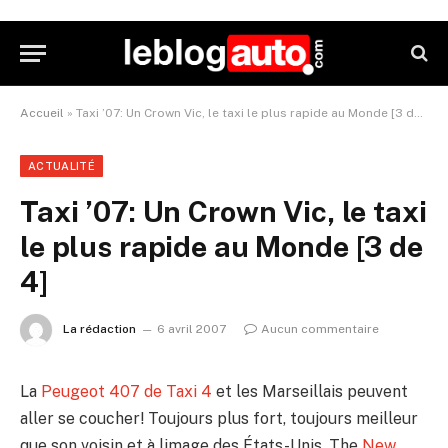
Accueil
»
Taxi ’07: Un Crown Vic, le taxi le plus rapide au Monde [3 de 4]
ACTUALITÉ
Taxi ’07: Un Crown Vic, le taxi
le plus rapide au Monde [3 de
4]
La rédaction
6 avril 2007
Aucun commentaire
La
Peugeot 407 de Taxi 4
et les Marseillais peuvent
aller se coucher! Toujours plus fort, toujours meilleur
que son voisin et à limage des États-Unis, The
New