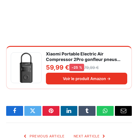
Xiaomi Portable Electric Air
Compressor 2Pro gonfleur pneus
voiture | ±1PSI Contrôle pression
59,99 €
79,99 €
−25 %
pneus, 45s gonflage rapide, batterie
longue durée, avec éclairage, grand
Voir le produit Amazon →
cylindre à air 27 mm
Facebook
Twitter
Pinterest
LinkedIn
Tumblr
WhatsApp
Email
PREVIOUS ARTICLE
NEXT ARTICLE