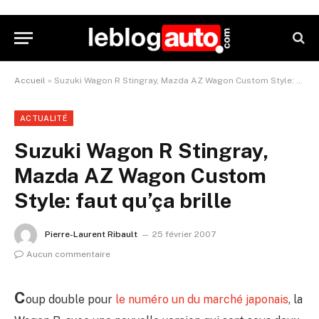
Accueil
»
Suzuki Wagon R Stingray, Mazda AZ Wagon Custom Style: faut qu’ça brille
ACTUALITÉ
Suzuki Wagon R Stingray,
Mazda AZ Wagon Custom
Style: faut qu’ça brille
Pierre-Laurent Ribault
25 février 2007
Aucun commentaire
C
oup double pour
le numéro un du marché japonais
, la