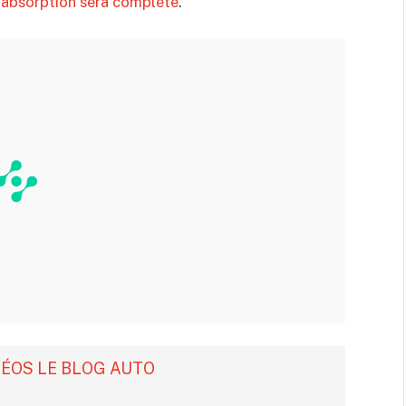
’
absorption sera complète
.
DÉOS LE BLOG AUTO