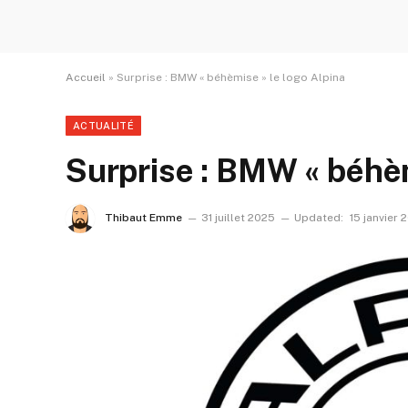
Accueil
»
Surprise : BMW « béhèmise » le logo Alpina
ACTUALITÉ
Surprise : BMW « béhèm
Thibaut Emme
31 juillet 2025
Updated:
15 janvier 