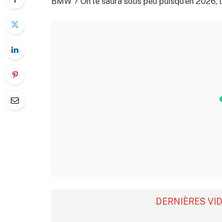
BMW ? On le saura sous peu puisqu’en 2026, l
DERNIÈRES VI