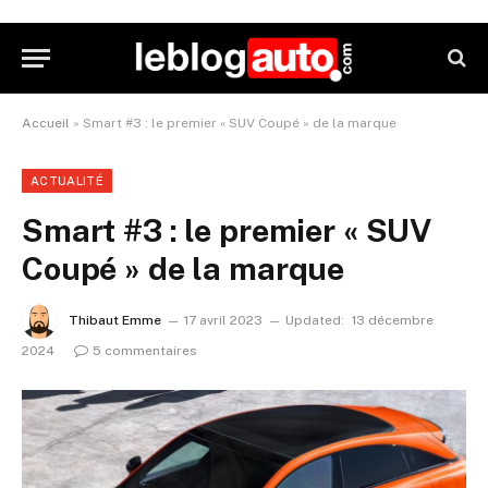
Accueil
»
Smart #3 : le premier « SUV Coupé » de la marque
ACTUALITÉ
Smart #3 : le premier « SUV
Coupé » de la marque
Thibaut Emme
17 avril 2023
Updated:
13 décembre
2024
5 commentaires