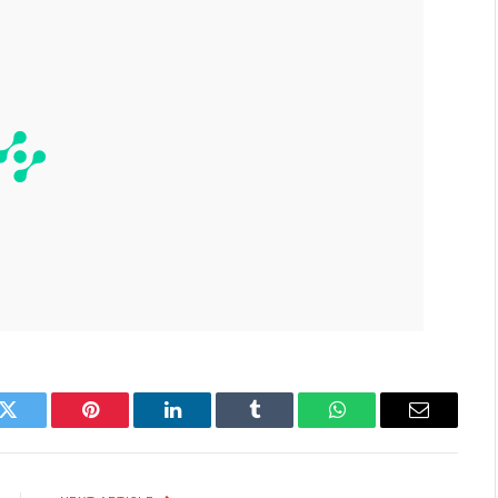
k
Twitter
Pinterest
LinkedIn
Tumblr
WhatsApp
Email