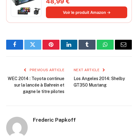
48,99 €
Miroir iOS/Android/Radio FM/USB/EQ
Autoradio Bluetooth Caméra de Recul
Voir le produit Amazon →
Facebook
Twitter
Pinterest
LinkedIn
Tumblr
WhatsApp
Email
PREVIOUS ARTICLE
NEXT ARTICLE
WEC 2014 : Toyota continue
Los Angeles 2014: Shelby
sur la lancée à Bahrein et
GT350 Mustang
gagne le titre pilotes
Frederic Papkoff