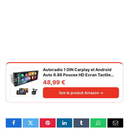
Autoradio 1 DIN Carplay et Android
Auto 6.86 Pouces HD Ecran Tactile
Poste Radio Voiture Soutien Lien
48,99 €
Miroir iOS/Android/Radio FM/USB/EQ
Autoradio Bluetooth Caméra de Recul
Voir le produit Amazon →
Facebook
Twitter
Pinterest
LinkedIn
Tumblr
WhatsApp
Email