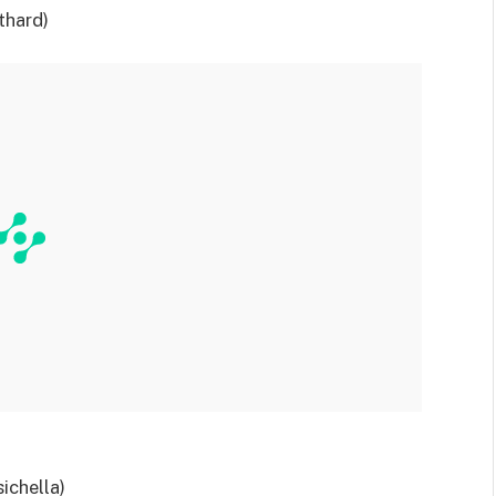
thard)
sichella)