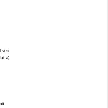
ilote)
Matta)
ni)