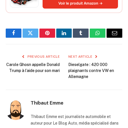
DRS et Volant - Idée de Cadeau pour
Voir le produit Amazon →
Adulte et Adolescent 42207
Facebook
Twitter
Pinterest
LinkedIn
Tumblr
WhatsApp
Email
PREVIOUS ARTICLE
NEXT ARTICLE
Carole Ghosn appelle Donald
Dieselgate : 420 000
Trump à l’aide pour son mari
plaignants contre VW en
Allemagne
Thibaut Emme
Thibaut Emme est journaliste automobile et
auteur pour Le Blog Auto, média spécialisé dans