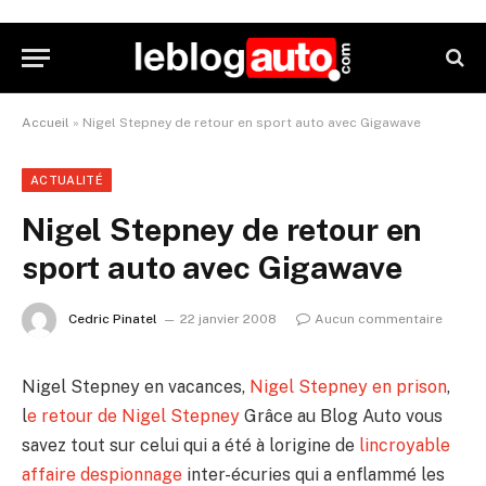
Accueil
»
Nigel Stepney de retour en sport auto avec Gigawave
ACTUALITÉ
Nigel Stepney de retour en
sport auto avec Gigawave
Cedric Pinatel
22 janvier 2008
Aucun commentaire
Nigel Stepney en vacances,
Nigel Stepney en prison
,
l
e retour de Nigel Stepney
Grâce au Blog Auto vous
savez tout sur celui qui a été à lorigine de
lincroyable
affaire despionnage
inter-écuries qui a enflammé les