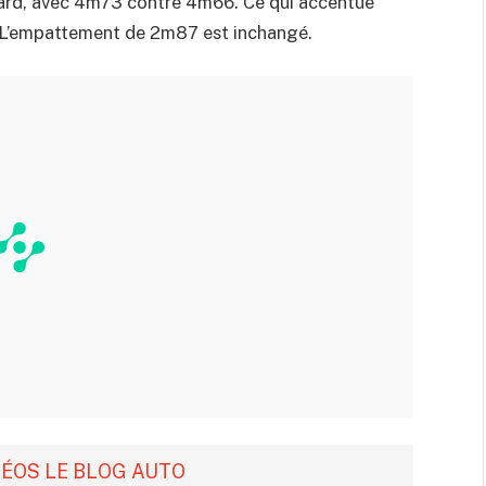
ard, avec 4m73 contre 4m66. Ce qui accentue
. L’empattement de 2m87 est inchangé.
DÉOS LE BLOG AUTO