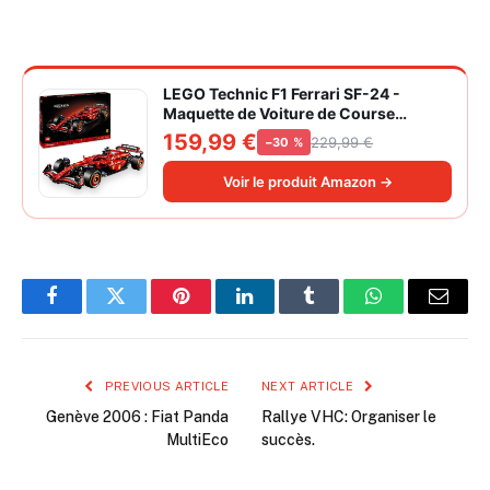
LEGO Technic F1 Ferrari SF-24 -
Maquette de Voiture de Course
Collector à Échelle 1/8 - Décoration -
159,99 €
229,99 €
−30 %
Inclut Moteur V6, Boîte de Vitesses,
DRS et Volant - Idée de Cadeau pour
Voir le produit Amazon →
Adulte et Adolescent 42207
Facebook
Twitter
Pinterest
LinkedIn
Tumblr
WhatsApp
Email
PREVIOUS ARTICLE
NEXT ARTICLE
Genève 2006 : Fiat Panda
Rallye VHC: Organiser le
MultiEco
succès.