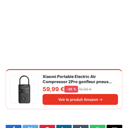
Xiaomi Portable Electric Air
Compressor 2Pro gonfleur pneus
voiture | ±1PSI Contrôle pression
59,99 €
79,99 €
−25 %
pneus, 45s gonflage rapide, batterie
longue durée, avec éclairage, grand
Voir le produit Amazon →
cylindre à air 27 mm