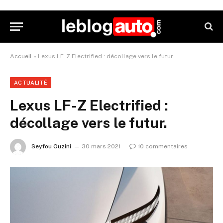
Accueil
»
Lexus LF-Z Electrified : décollage vers le futur.
ACTUALITÉ
Lexus LF-Z Electrified :
décollage vers le futur.
Seyfou Ouzini
30 mars 2021
10 commentaires