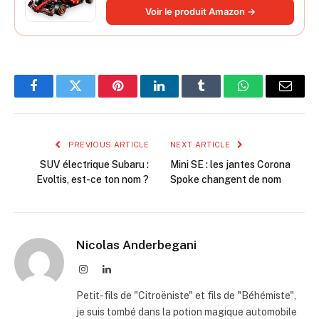
DRS et Volant - Idée de Cadeau pour
Voir le produit Amazon →
Adulte et Adolescent 42207
Facebook
Twitter
Pinterest
LinkedIn
Tumblr
WhatsApp
Email
PREVIOUS ARTICLE
NEXT ARTICLE
SUV électrique Subaru :
Mini SE : les jantes Corona
Evoltis, est-ce ton nom ?
Spoke changent de nom
Nicolas Anderbegani
Instagram
LinkedIn
Petit-fils de "Citroëniste" et fils de "Béhémiste",
je suis tombé dans la potion magique automobile