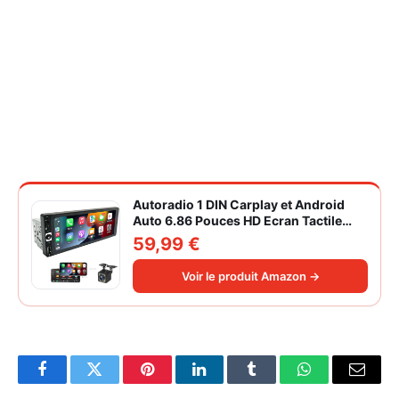
Autoradio 1 DIN Carplay et Android
Auto 6.86 Pouces HD Ecran Tactile
Poste Radio Voiture Soutien Lien
59,99 €
Miroir iOS/Android/Radio FM/USB/EQ
Autoradio Bluetooth Caméra de Recul
Voir le produit Amazon →
Facebook
Twitter
Pinterest
LinkedIn
Tumblr
WhatsApp
Email