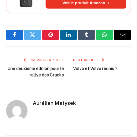
longue durée, avec éclairage, grand
Voir le produit Amazon →
cylindre à air 27 mm
Facebook
Twitter
Pinterest
LinkedIn
Tumblr
WhatsApp
Email
PREVIOUS ARTICLE
NEXT ARTICLE
Une deuxième édition pour le
Volvo et Volvo réunis ?
rallye des Cracks
Aurélien Matysek