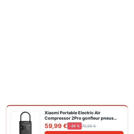
Xiaomi Portable Electric Air
Compressor 2Pro gonfleur pneus
voiture | ±1PSI Contrôle pression
59,99 €
79,99 €
−25 %
pneus, 45s gonflage rapide, batterie