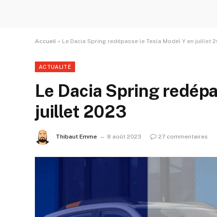
Accueil
»
Le Dacia Spring redépasse le Tesla Model Y en juillet 
ACTUALITÉ
Le Dacia Spring redépa
juillet 2023
Thibaut Emme
8 août 2023
27 commentaires