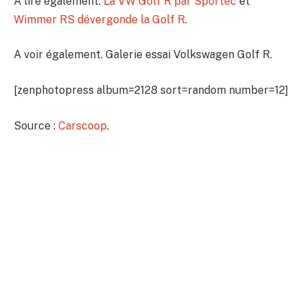
A lire également.
La VW Golf R par Sportec
et
Wimmer RS dévergonde la Golf R
.
A voir également. Galerie essai Volkswagen Golf R.
[zenphotopress album=2128 sort=random number=12]
Source :
Carscoop
.