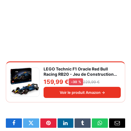
LEGO Technic F1 Oracle Red Bull
Racing RB20 - Jeu de Construction
Collector pour Adulte - Inclut Un
159,99 €
229,99 €
−30 %
Moteur V6 et Une boîte de Vitesses -
Idée Cadeau pour passionnés de
Voir le produit Amazon →
Formule 1 42206
Facebook
Twitter
Pinterest
LinkedIn
Tumblr
WhatsApp
Email