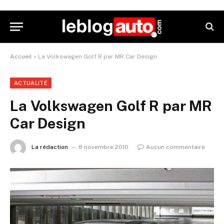
Accueil
»
La Volkswagen Golf R par MR Car Design
ACTUALITÉ
La Volkswagen Golf R par MR
Car Design
La rédaction
8 novembre 2010
Aucun commentaire