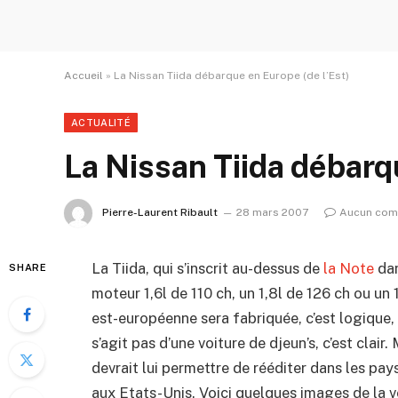
Accueil
»
La Nissan Tiida débarque en Europe (de l’Est)
ACTUALITÉ
La Nissan Tiida débarq
Pierre-Laurent Ribault
28 mars 2007
Aucun com
La Tiida, qui s’inscrit au-dessus de
la Note
dan
SHARE
moteur 1,6l de 110 ch, un 1,8l de 126 ch ou un 
est-européenne sera fabriquée, c’est logique, 
s’agit pas d’une voiture de djeun’s, c’est clair
devrait lui permettre de rééditer dans les pay
aux Etats-Unis. Voici quelques images de la v