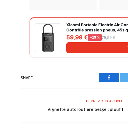
Xiaomi Portable Electric Air C
Contrôle pression pneus, 45s go
grand cylindre à air 27 mm
59,99 €
79,99 €
−25 %
SHARE.
Faceboo
PREVIOUS ARTICLE
Vignette autoroutière belge : plouf !