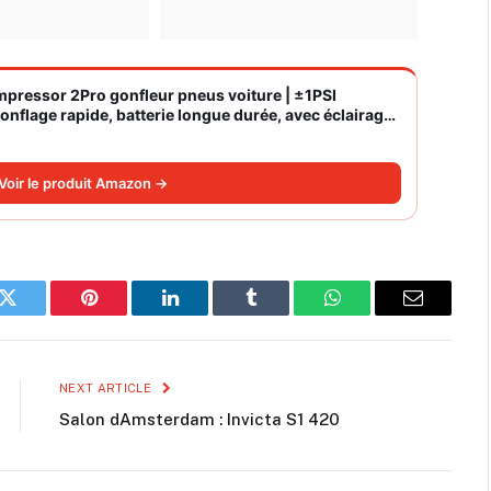
ompressor 2Pro gonfleur pneus voiture | ±1PSI
nflage rapide, batterie longue durée, avec éclairage,
Voir le produit Amazon →
k
Twitter
Pinterest
LinkedIn
Tumblr
WhatsApp
Email
NEXT ARTICLE
Salon dAmsterdam : Invicta S1 420