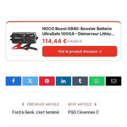
NOCO Boost GB40: Booster Batterie
UltraSafe 1000A – Démarreur Lithium
12V Portable avec Powerbank et
114,44 €
114,95 €
Chargeur USB – pour Moteurs
Essence 6,0L et Diesel 3,0L
Voir le produit Amazon →
Facebook
Twitter
Pinterest
LinkedIn
Tumblr
WhatsApp
Email
PREVIOUS ARTICLE
NEXT ARTICLE
Ford à Genk, c’est terminé
PGO Cévennes C