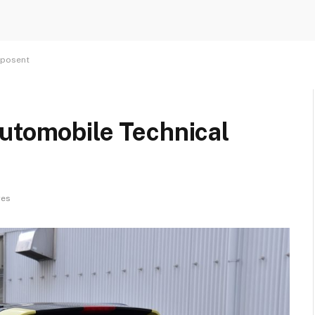
xposent
Automobile Technical
res