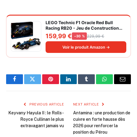
LEGO Technic F1 Oracle Red Bull
Racing RB20 - Jeu de Construction
Collector pour Adulte - Inclut Un
159,99 €
229,99 €
−30 %
Moteur V6 et Une boîte de Vitesses -
Idée Cadeau pour passionnés de
Voir le produit Amazon →
Formule 1 42206
Facebook
Twitter
Pinterest
LinkedIn
Tumblr
WhatsApp
Email
PREVIOUS ARTICLE
NEXT ARTICLE
Keyvany Hayula II : le Rolls-
Antamina : une production de
Royce Cullinan le plus
cuivre en forte hausse dès
extravagant jamais vu
2026 pour renforcer la
position du Pérou