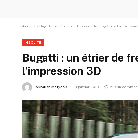
Accueil
»
Bugatti : un étrier de frein en titane grâce à l’impressi
INSOLITE
Bugatti : un étrier de f
l’impression 3D
Aurélien Matysek
31 janvier 2018
Aucun comment