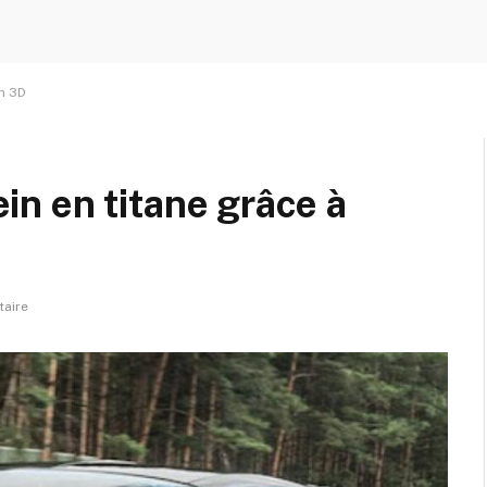
on 3D
rein en titane grâce à
aire