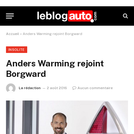
Accueil
»
Anders Warming rejoint Borgward
INSOLITE
Anders Warming rejoint
Borgward
La rédaction
2 août 2016
Aucun commentaire