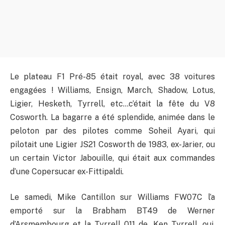
Le plateau F1 Pré-85 était royal, avec 38 voitures
engagées ! Williams, Ensign, March, Shadow, Lotus,
Ligier, Hesketh, Tyrrell, etc…c’était la fête du V8
Cosworth. La bagarre a été splendide, animée dans le
peloton par des pilotes comme Soheil Ayari, qui
pilotait une Ligier JS21 Cosworth de 1983, ex-Jarier, ou
un certain Victor Jabouille, qui était aux commandes
d’une Copersucar ex-Fittipaldi.
Le samedi, Mike Cantillon sur Williams FW07C l’a
emporté sur la Brabham BT49 de Werner
d’Arsmembourg et la Tyrrell 011 de…Ken Tyrrell, oui,