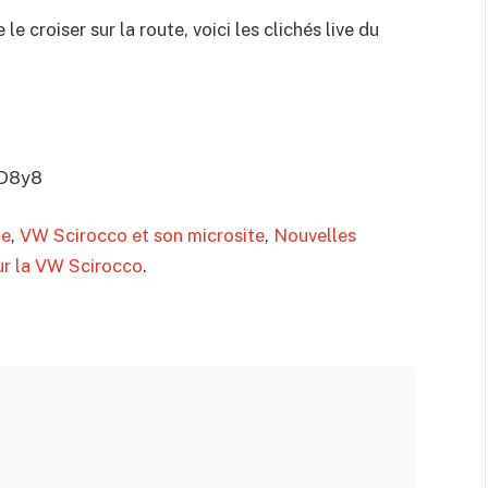
le croiser sur la route, voici les clichés live du
pD8y8
ie
,
VW Scirocco et son microsite
,
Nouvelles
ur la VW Scirocco
.