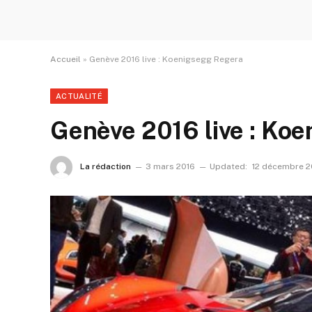
Accueil
»
Genève 2016 live : Koenigsegg Regera
ACTUALITÉ
Genève 2016 live : Ko
La rédaction
3 mars 2016
Updated:
12 décembre 