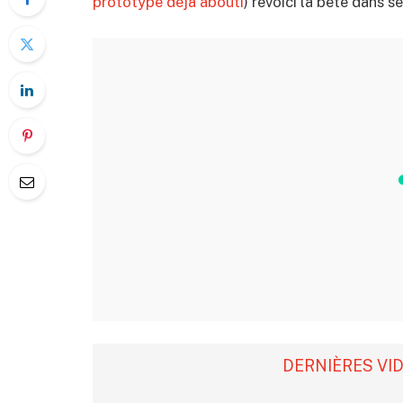
prototype déjà abouti
) revoici la bête dans se
DERNIÈRES VI