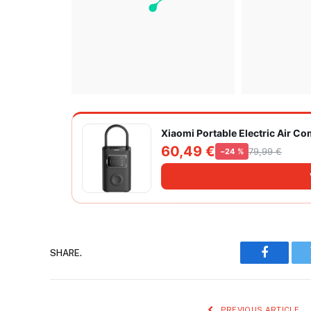
Xiaomi Portable Electric Air C
60,49 €
79,99 €
−24 %
SHARE.
Faceboo
PREVIOUS ARTICLE