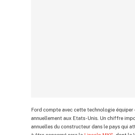
Ford compte avec cette technologie équiper d
annuellement aux Etats-Unis. Un chiffre impo
annuelles du constructeur dans le pays qui at
à être concerné sera la
Lincoln MKS
, dont l