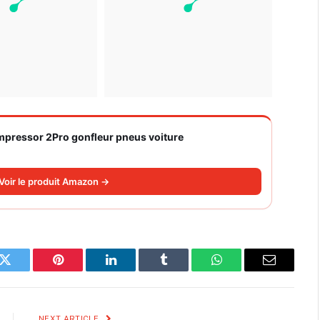
ompressor 2Pro gonfleur pneus voiture
Voir le produit Amazon →
k
Twitter
Pinterest
LinkedIn
Tumblr
WhatsApp
Email
NEXT ARTICLE