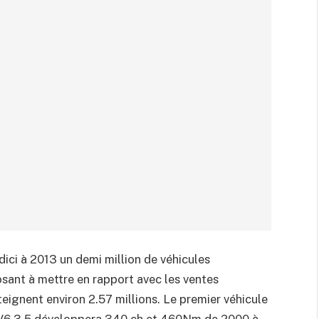
ici à 2013 un demi million de véhicules
sant à mettre en rapport avec les ventes
teignent environ 2.57 millions. Le premier véhicule
e V6 3.5 développera 340 ch et 460Nm de 2000 à