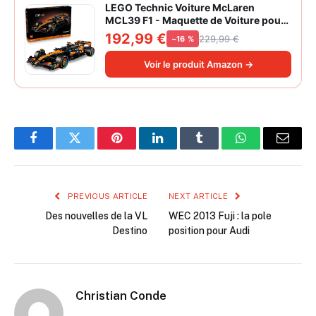
LEGO Technic Voiture McLaren
MCL39 F1 - Maquette de Voiture pour
Adulte - Set de Construction Formule 1
192,99 €
229,99 €
−16 %
Collector - Moteur V6 & Différentiel -
Idée Cadeau pour Fans de Sport
Voir le produit Amazon →
Automobile 42228
Facebook
Twitter
Pinterest
LinkedIn
Tumblr
WhatsApp
Email
PREVIOUS ARTICLE
NEXT ARTICLE
Des nouvelles de la VL
WEC 2013 Fuji : la pole
Destino
position pour Audi
Christian Conde