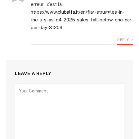
erreur , c’est là:
https://www.clubalfa.it/en/fiat-struggles-in-
the-u-s-as-q4-2025-sales-fall-below-one-car-
per-day-31209
REPLY
LEAVE A REPLY