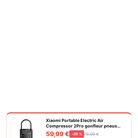
Xiaomi Portable Electric Air
Compressor 2Pro gonfleur pneus
voiture | ±1PSI Contrôle pression
59,99 €
79,99 €
−25 %
pneus, 45s gonflage rapide, batterie