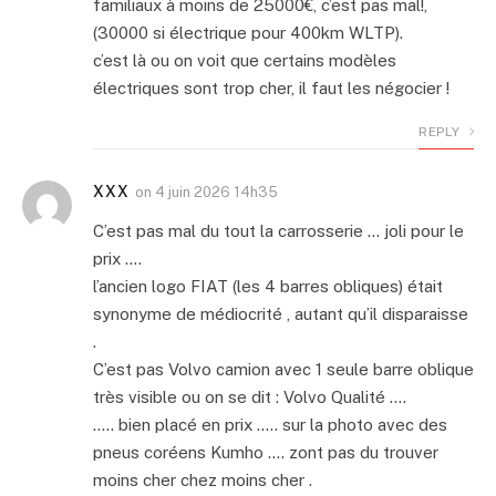
familiaux à moins de 25000€, c’est pas mal!,
(30000 si électrique pour 400km WLTP).
c’est là ou on voit que certains modèles
électriques sont trop cher, il faut les négocier !
REPLY
XXX
on
4 juin 2026 14h35
C’est pas mal du tout la carrosserie … joli pour le
prix ….
l’ancien logo FIAT (les 4 barres obliques) était
synonyme de médiocrité , autant qu’il disparaisse
.
C’est pas Volvo camion avec 1 seule barre oblique
très visible ou on se dit : Volvo Qualité ….
….. bien placé en prix ….. sur la photo avec des
pneus coréens Kumho …. zont pas du trouver
moins cher chez moins cher .