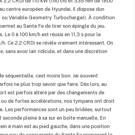
sel 2.2 CRDi de 110 kW (150 ch) et 335 Nm de 1800
au centre européen de Hyundai, il dispose dun
 ou Variable Geometry Turbocharger). À condition
permet au Santa Fe de tirer son épingle du jeu.
. Le 0 à 100 km/h est réussi en 11,3 s pour la
/h. Ce 2.2 CRDi se révèle vraiment intéressant. On
, sans avoir lair ridicule, et dans une discrétion
e séquentielle, cest moins bon. Jai souvent
rfois ne plus trop savoir que faire. Dès lors, au
fort est parfois altéré par des changements de
 ou de fortes accélérations, nos tympans ont droit
. Les performances sont un peu bridées, surtout
1 seconde pleine à sa sur en boîte manuelle. En
rein à main est au pied gauche, dans une position
 que peu de concurrents du Santa Fe proposent le