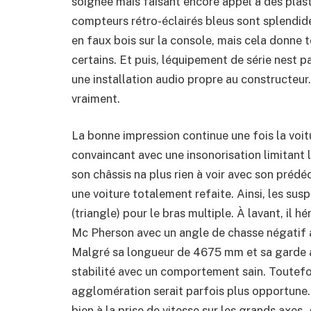
soignée mais faisant encore appel à des pla
compteurs rétro-éclairés bleus sont splendide
en faux bois sur la console, mais cela donne t
certains. Et puis, léquipement de série nest p
une installation audio propre au constructeur.
vraiment.
La bonne impression continue une fois la voi
convaincant avec une insonorisation limitant
son châssis na plus rien à voir avec son prédé
une voiture totalement refaite. Ainsi, les su
(triangle) pour le bras multiple. À lavant, il
Mc Pherson avec un angle de chasse négatif a
Malgré sa longueur de 4675 mm et sa garde a
stabilité avec un comportement sain. Toutefoi
agglomération serait parfois plus opportune.
bien à la prise de vitesse sur les grands axes. 