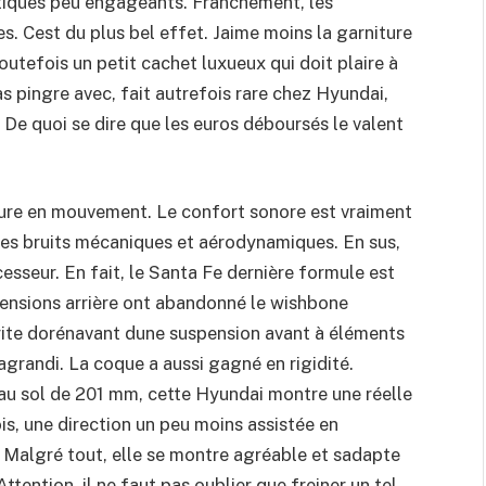
stiques peu engageants. Franchement, les
s. Cest du plus bel effet. Jaime moins la garniture
outefois un petit cachet luxueux qui doit plaire à
as pingre avec, fait autrefois rare chez Hyundai,
 De quoi se dire que les euros déboursés le valent
ture en mouvement. Le confort sonore est vraiment
 les bruits mécaniques et aérodynamiques. En sus,
cesseur. En fait, le Santa Fe dernière formule est
spensions arrière ont abandonné le wishbone
 hérite dorénavant dune suspension avant à éléments
grandi. La coque a aussi gagné en rigidité.
u sol de 201 mm, cette Hyundai montre une réelle
s, une direction un peu moins assistée en
 Malgré tout, elle se montre agréable et sadapte
Attention, il ne faut pas oublier que freiner un tel