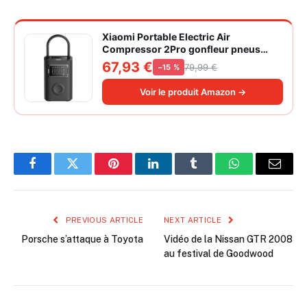
Xiaomi Portable Electric Air
Compressor 2Pro gonfleur pneus
voiture | ±1PSI Contrôle pression
67,93 €
79,99 €
−15 %
pneus, 45s gonflage rapide, batterie
longue durée, avec éclairage, grand
Voir le produit Amazon →
cylindre à air 27 mm
Facebook
Twitter
Pinterest
LinkedIn
Tumblr
WhatsApp
Email
PREVIOUS ARTICLE
NEXT ARTICLE
Porsche s’attaque à Toyota
Vidéo de la Nissan GTR 2008
au festival de Goodwood