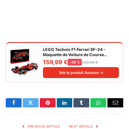
LEGO Technic F1 Ferrari SF-24 -
Maquette de Voiture de Course
Collector à Échelle 1/8 - Décoration -
159,99 €
229,99 €
−30 %
Inclut Moteur V6, Boîte de Vitesses,
DRS et Volant - Idée de Cadeau pour
Voir le produit Amazon →
Adulte et Adolescent 42207
Facebook
Twitter
Pinterest
LinkedIn
Tumblr
WhatsApp
Email
PREVIOUS ARTICLE
NEXT ARTICLE