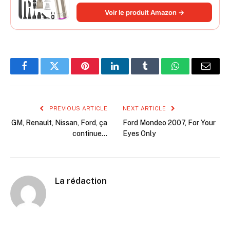
220 000 tr/min 3 vitesses pour poils
Voir le produit Amazon →
d'animaux
Facebook
Twitter
Pinterest
LinkedIn
Tumblr
WhatsApp
Email
PREVIOUS ARTICLE
NEXT ARTICLE
GM, Renault, Nissan, Ford, ça
Ford Mondeo 2007, For Your
continue…
Eyes Only
La rédaction